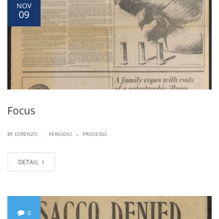
NOV
09
Focus
.
|
BY LORENZO
PERIODICI
PROCESSO
DETAIL
0